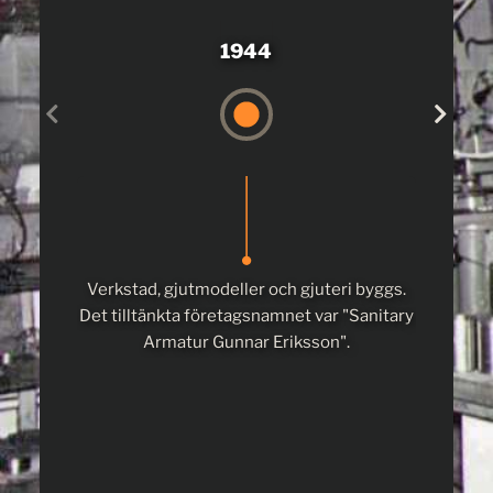
1944
Verkstad, gjutmodeller och gjuteri byggs.
Gunnar
Det tilltänkta företagsnamnet var "Sanitary
och Sve
Armatur Gunnar Eriksson".
star