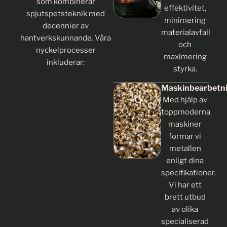
som kombinerar
effektivitet,
spjutspetsteknik med
minimering
decennier av
materialavfall
hantverkskunnande. Våra
och
nyckelprocesser
maximering
inkluderar:
styrka.
Maskinbearbetn
Med hjälp av
toppmoderna
maskiner
formar vi
metallen
enligt dina
specifikationer.
Vi har ett
brett utbud
av olika
specialiserad