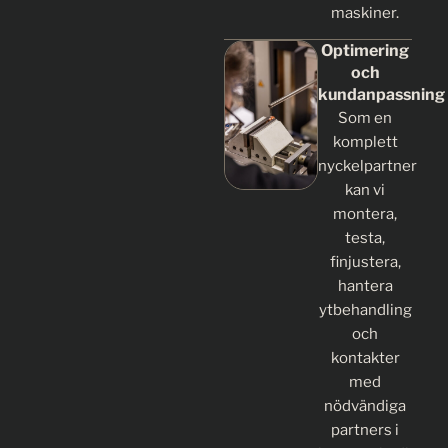
maskiner.
Optimering
och
kundanpassning
Som en
komplett
nyckelpartner
kan vi
montera,
testa,
finjustera,
hantera
ytbehandling
och
kontakter
med
nödvändiga
partners i