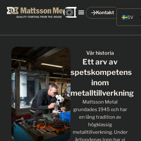
Kontakt
SV
EN
DE
FR
Vår historia
Ett arv av
spetskompetens
inom
metalltillverkning
Mattsson Metal
grundades 1945 och har
en lång tradition av
högklassig
metalltillverkning. Under
årtiondenas lopp har vi