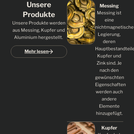
Unsere
Messing
Produkte
Messing ist
eine
Unsere Produkte werden
nichtmagnetische
aus Messing, Kupfer und
Legierung,
Aluminium hergestellt.
deren
Hauptbestandteil
Mehr lesen
Kupfer und
Zink sind. Je
nach den
gewünschten
Eigenschaften
werden auch
andere
Elemente
hinzugefügt.
Kupfer