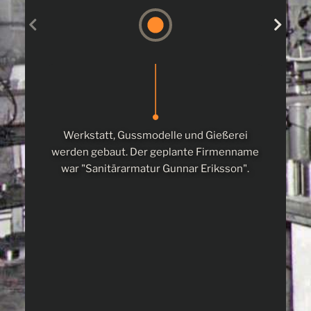
Werkstatt, Gussmodelle und Gießerei
Gunna
werden gebaut. Der geplante Firmenname
Sven Wi
war "Sanitärarmatur Gunnar Eriksson".
nun of