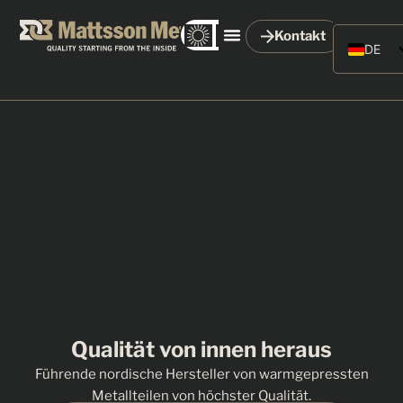
Kontakt
DE
EN
SV
FR
Qualität von innen heraus
Willkommen bei Mattsson Metal
Führende nordische Hersteller von warmgepressten
Metallteilen von höchster Qualität.